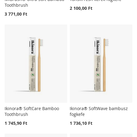
Toothbrush
2 100,00 Ft
3 771,00 Ft
Ikinora® SoftCare Bamboo
Ikinora® SoftWave bambusz
Toothbrush
fogkefe
1 745,90 Ft
1 736,10 Ft