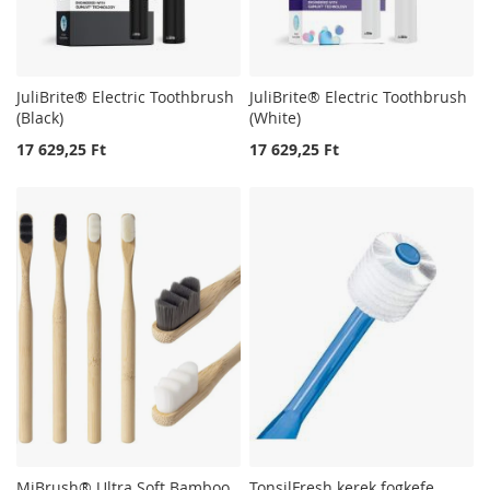
JuliBrite® Electric Toothbrush
JuliBrite® Electric Toothbrush
(Black)
(White)
17 629,25 Ft
17 629,25 Ft
MiBrush® Ultra Soft Bamboo
TonsilFresh kerek fogkefe