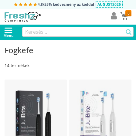
4.8/5
5% kedvezmény az kóddal
AUGUST2026
0
Ko
Menu
Fogkefe
14
termékek